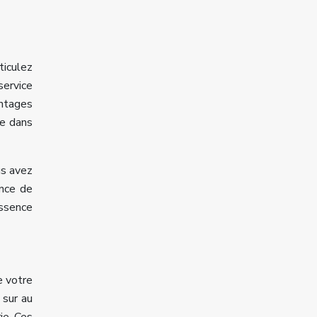
ticulez
service
ntages
ue dans
us avez
ence de
essence
e votre
 sur au