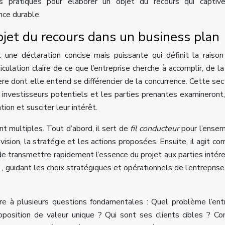
s pratiques pour élaborer un objet du recours qui captive
nce durable.
’objet du recours dans un business plan
 une déclaration concise mais puissante qui définit la raison
ticulation claire de ce que l’entreprise cherche à accomplir, de la
re dont elle entend se différencier de la concurrence. Cette sec
investisseurs potentiels et les parties prenantes examineront,
tion et susciter leur intérêt.
ont multiples. Tout d’abord, il sert de
fil conducteur
pour l’ense
vision, la stratégie et les actions proposées. Ensuite, il agit c
e transmettre rapidement l’essence du projet aux parties intér
l
, guidant les choix stratégiques et opérationnels de l’entreprise
re à plusieurs questions fondamentales : Quel problème l’ent
oposition de valeur unique ? Qui sont ses clients cibles ? 