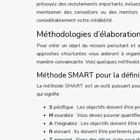
prévoyez des recrutements importants, inclue
mentionner des conseillers ou des mentors e
considérablement votre crédibilité.
Méthodologies d’élaboration 
Pour créer un objet du recours percutant et e
approches structurées vous aideront à organis
manière convaincante. Voici quelques méthodolog
Méthode SMART pour la définit
La méthode SMART est un outil puissant pour 
qui signifie :
S
pécifique : Les objectifs doivent être pré
M
esurable : Vous devez pouvoir quantifie
A
tteignable : Les objectifs doivent être 
R
elevant : Ils doivent être pertinents po
T
emporel : Fixez des délais clairs pour c