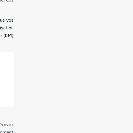
ie. Ces
ous vos
isation
e (KPI)
écrivez
comment