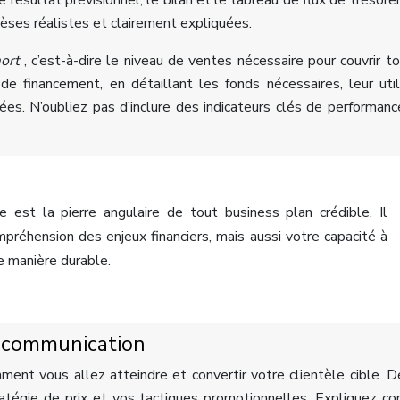
résultat prévisionnel, le bilan et le tableau de flux de trésorer
èses réalistes et clairement expliquées.
mort
, c’est-à-dire le niveau de ventes nécessaire pour couvrir t
e financement, en détaillant les fonds nécessaires, leur util
es. N’oubliez pas d’inclure des indicateurs clés de performanc
te est la pierre angulaire de tout business plan crédible. Il
éhension des enjeux financiers, mais aussi votre capacité à
de manière durable.
e communication
ent vous allez atteindre et convertir votre clientèle cible. D
tratégie de prix et vos tactiques promotionnelles. Expliquez 