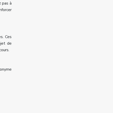
z pas à
nforcer
es. Ces
ojet de
cours.
cronyme