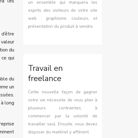
ra les
un ensemble qui marquera les
esprits des visiteurs de votre site
web : graphisme, couleurs, et
présentation du produit à vendre.
 d’être
 valeur
tion du
 ce qui
Travail en
freelance
mble du
omme un
Cette nouvelle façon de gagner
essées.
votre vie nécessite de vous plier à
 à long
plusieurs contraintes, à
commencer par la volonté de
reprise
travailler seul. Ensuite, vous devez
Comment
disposer du matériel y afférent.