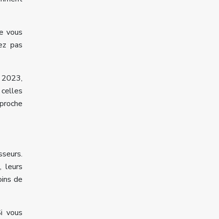
ue vous
iez pas
e 2023,
 celles
pproche
sseurs.
 leurs
oins de
Si vous