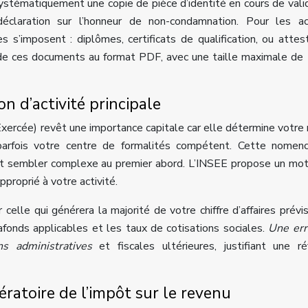
 systématiquement une copie de pièce d’identité en cours de valid
 déclaration sur l’honneur de non-condamnation. Pour les ac
s s’imposent : diplômes, certificats de qualification, ou attes
n de ces documents au format PDF, avec une taille maximale d
n d’activité principale
Exercée) revêt une importance capitale car elle détermine votre
 parfois votre centre de formalités compétent. Cette nomenc
ut sembler complexe au premier abord. L’INSEE propose un mo
pproprié à votre activité.
celle qui générera la majorité de votre chiffre d’affaires prévis
afonds applicables et les taux de cotisations sociales.
Une err
ns administratives
et fiscales ultérieures, justifiant une ré
ératoire de l’impôt sur le revenu