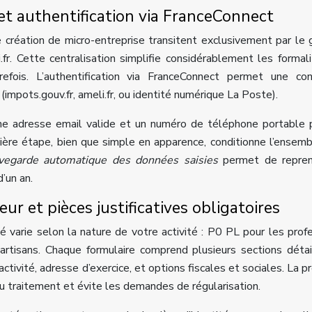
t authentification via FranceConnect
création de micro-entreprise transitent exclusivement par le 
i.fr. Cette centralisation simplifie considérablement les formal
trefois. L’authentification via FranceConnect permet une co
 (impots.gouv.fr, ameli.fr, ou identité numérique La Poste).
ne adresse email valide et un numéro de téléphone portable 
ière étape, bien que simple en apparence, conditionne l’ensem
vegarde automatique des données saisies
permet de repren
’un an.
r et pièces justificatives obligatoires
té varie selon la nature de votre activité : P0 PL pour les prof
tisans. Chaque formulaire comprend plusieurs sections détai
activité, adresse d’exercice, et options fiscales et sociales. La pr
du traitement et évite les demandes de régularisation.