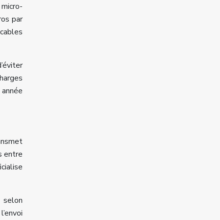
 micro-
ros par
icables
’éviter
charges
e année
ransmet
s entre
cialise
, selon
l’envoi