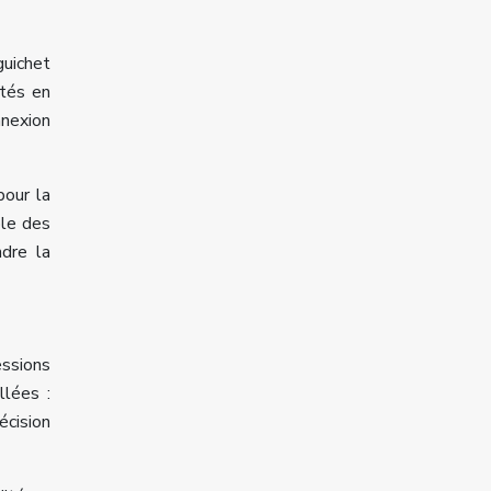
guichet
ités en
nnexion
pour la
ble des
dre la
essions
llées :
écision