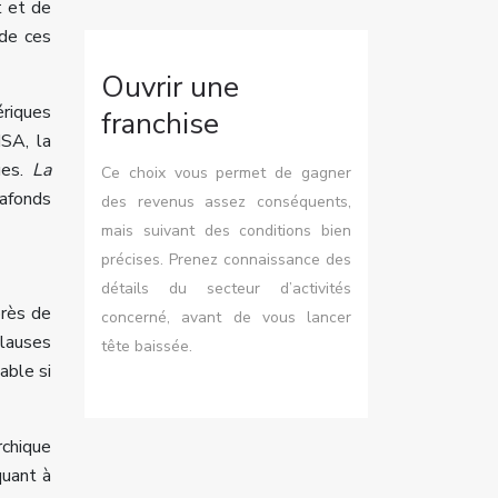
t et de
 de ces
Ouvrir une
ériques
franchise
MSA, la
ues.
La
Ce choix vous permet de gagner
lafonds
des revenus assez conséquents,
mais suivant des conditions bien
précises. Prenez connaissance des
détails du secteur d’activités
près de
concerné, avant de vous lancer
lauses
tête baissée.
able si
rchique
quant à