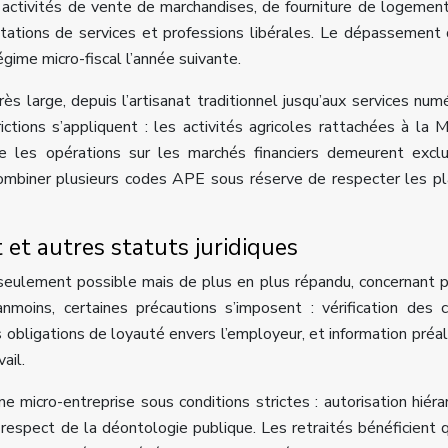
 activités de vente de marchandises, de fourniture de logemen
stations de services et professions libérales. Le dépassement
gime micro-fiscal l’année suivante.
ès large, depuis l’artisanat traditionnel jusqu’aux services num
ictions s’appliquent : les activités agricoles rattachées à la 
e les opérations sur les marchés financiers demeurent excl
ombiner plusieurs codes APE sous réserve de respecter les p
t et autres statuts juridiques
 seulement possible mais de plus en plus répandu, concernant 
oins, certaines précautions s’imposent : vérification des c
 obligations de loyauté envers l’employeur, et information préal
ail.
 micro-entreprise sous conditions strictes : autorisation hiéra
t respect de la déontologie publique. Les retraités bénéficient 