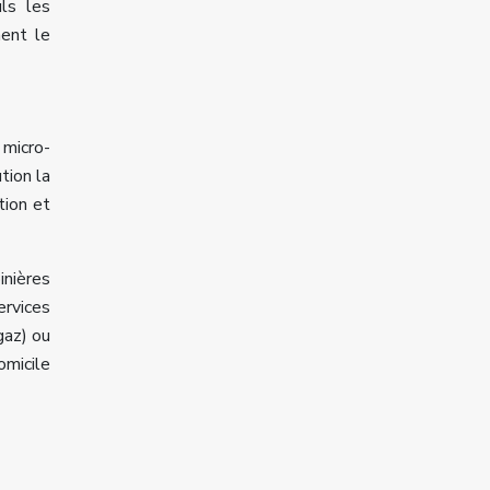
uls les
ment le
 micro-
tion la
tion et
nières
rvices
gaz) ou
omicile