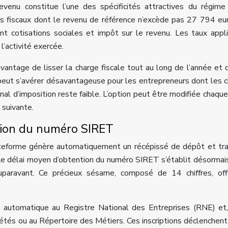
evenu constitue l’une des spécificités attractives du régime
rs fiscaux dont le revenu de référence n’excède pas 27 794 eu
 cotisations sociales et impôt sur le revenu. Les taux appl
l’activité exercée.
avantage de lisser la charge fiscale tout au long de l’année et d
 peut s’avérer désavantageuse pour les entrepreneurs dont les 
nal d’imposition reste faible. L’option peut être modifiée chaqu
 suivante.
ntion du numéro SIRET
lateforme génère automatiquement un récépissé de dépôt et t
Le délai moyen d’obtention du numéro SIRET s’établit désormai
paravant. Ce précieux sésame, composé de 14 chiffres, offi
ion automatique au Registre National des Entreprises (RNE) et
étés ou au Répertoire des Métiers. Ces inscriptions déclenchent 