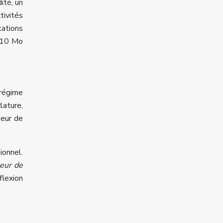
ité, un
tivités
tations
e 10 Mo
 régime
lature,
teur de
ionnel.
eur de
flexion